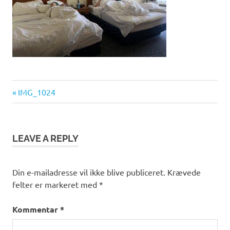
Previous
Indlægsnavigation
IMG_1024
Post:
LEAVE A REPLY
Din e-mailadresse vil ikke blive publiceret.
Krævede
felter er markeret med
*
Kommentar
*