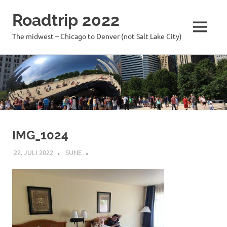
Roadtrip 2022
MENU
The midwest – Chicago to Denver (not Salt Lake City)
Skip
to
content
IMG_1024
22. JULI 2022
SUNE