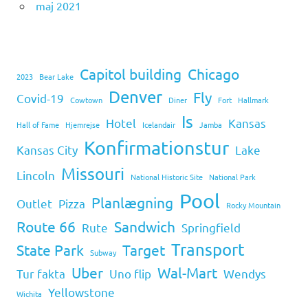
maj 2021
Capitol building
Chicago
2023
Bear Lake
Denver
Fly
Covid-19
Cowtown
Diner
Fort
Hallmark
Is
Hotel
Kansas
Hall of Fame
Hjemrejse
Icelandair
Jamba
Konfirmationstur
Kansas City
Lake
Missouri
Lincoln
National Historic Site
National Park
Pool
Planlægning
Outlet
Pizza
Rocky Mountain
Route 66
Sandwich
Rute
Springfield
Transport
State Park
Target
Subway
Uber
Wal-Mart
Tur fakta
Uno flip
Wendys
Yellowstone
Wichita