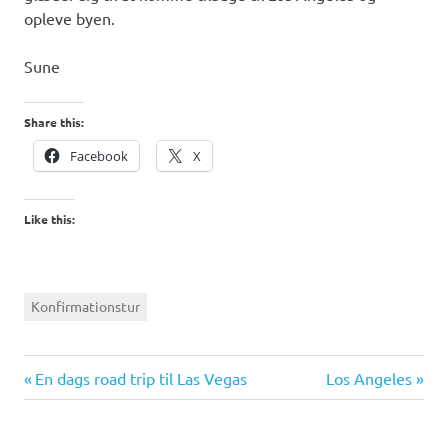
opleve byen.
Sune
Share this:
Facebook
X
Like this:
Konfirmationstur
Previous
Next
Indlægsnavigation
En dags road trip til Las Vegas
Los Angeles
Post:
Post: