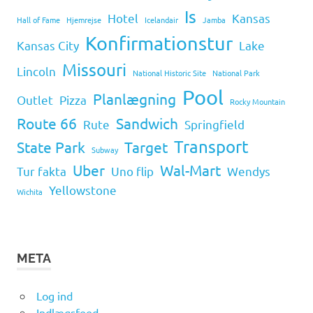
Is
Hotel
Kansas
Hall of Fame
Hjemrejse
Icelandair
Jamba
Konfirmationstur
Kansas City
Lake
Missouri
Lincoln
National Historic Site
National Park
Pool
Planlægning
Outlet
Pizza
Rocky Mountain
Route 66
Sandwich
Rute
Springfield
Transport
State Park
Target
Subway
Uber
Wal-Mart
Tur fakta
Uno flip
Wendys
Yellowstone
Wichita
META
Log ind
Indlægsfeed