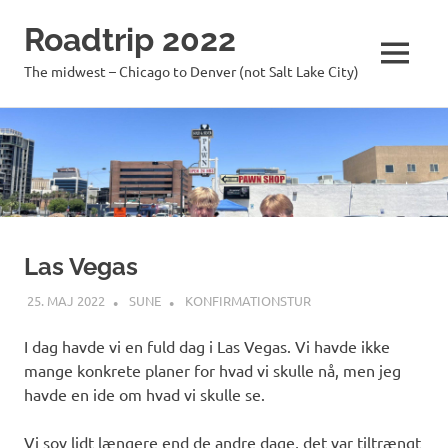
Roadtrip 2022
MENU
The midwest – Chicago to Denver (not Salt Lake City)
Skip
to
content
Las Vegas
25. MAJ 2022
SUNE
KONFIRMATIONSTUR
I dag havde vi en fuld dag i Las Vegas. Vi havde ikke
mange konkrete planer for hvad vi skulle nå, men jeg
havde en ide om hvad vi skulle se.
Vi sov lidt længere end de andre dage, det var tiltrængt